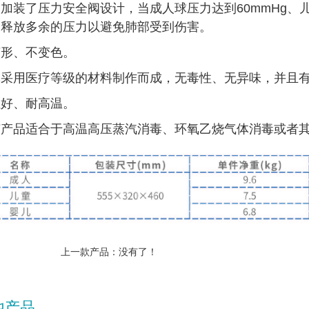
加装了压力安全阀设计，当成人球压力达到60mmHg、儿
，释放多余的压力以避免肺部受到伤害。
变形、不变色。
体采用医疗等级的材料制作而成，无毒性、无异味，并且
性好、耐高温。
胶产品适合于高温高压蒸汽消毒、环氧乙烧气体消毒或者
上一款产品：没有了！
他产品