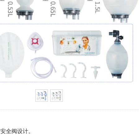
力安全阀设计。