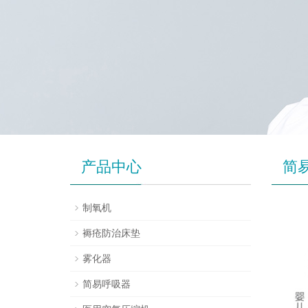
产品中心
简
制氧机
褥疮防治床垫
雾化器
简易呼吸器