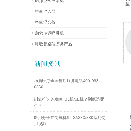
医用空气压缩机
空氧混合器
空氧混合仪
急救转运呼吸机
呼吸管路硅胶类产品
新闻资讯
神鹿医疗全国售后服务电话400-993-
6860
制氧机选购攻略| 3L机/5L机？到底选哪
个？
医用分子筛制氧机SL-3A330/530系列使
用视频