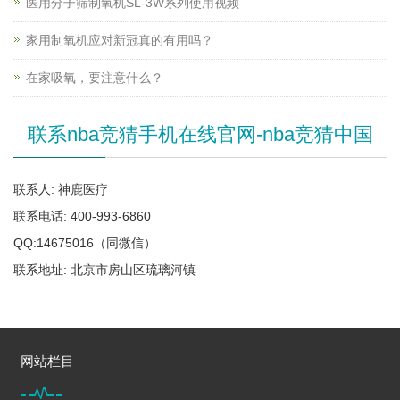
医用分子筛制氧机SL-3W系列使用视频
家用制氧机应对新冠真的有用吗？
在家吸氧，要注意什么？
联系nba竞猜手机在线官网-nba竞猜中国
联系人: 神鹿医疗
联系电话: 400-993-6860
QQ:14675016（同微信）
联系地址: 北京市房山区琉璃河镇
网站栏目