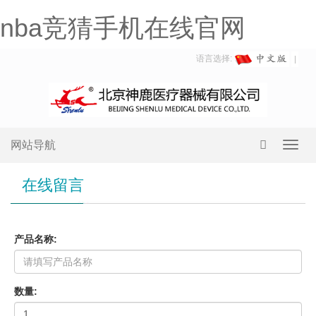
nba竞猜手机在线官网
语言选择:
网站导航
Toggl
navig
在线留言
产品名称:
数量: