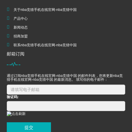
关于nba竞猜手机在线官网-nba竞猜中国
产品中心
新闻动态
招商加盟
联系nba竞猜手机在线官网-nba竞猜中国
邮箱订阅
通过订阅nba竞猜手机在线官网-nba竞猜中国 的邮件列表，您将更新nba竞
猜手机在线官网-nba竞猜中国 的最新消息。 填写你的电子邮件：
验证码:
提交