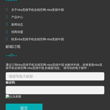
关于nba竞猜手机在线官网-nba竞猜中国
产品中心
新闻动态
招商加盟
联系nba竞猜手机在线官网-nba竞猜中国
邮箱订阅
通过订阅nba竞猜手机在线官网-nba竞猜中国 的邮件列表，您将更新nba竞
猜手机在线官网-nba竞猜中国 的最新消息。 填写你的电子邮件：
验证码:
提交