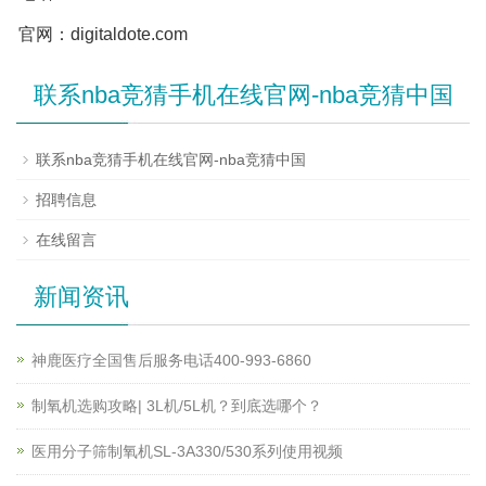
官网：digitaldote.com
联系nba竞猜手机在线官网-nba竞猜中国
联系nba竞猜手机在线官网-nba竞猜中国
招聘信息
在线留言
新闻资讯
神鹿医疗全国售后服务电话400-993-6860
制氧机选购攻略| 3L机/5L机？到底选哪个？
医用分子筛制氧机SL-3A330/530系列使用视频