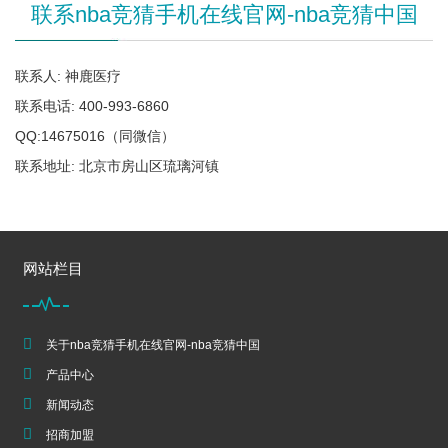
联系nba竞猜手机在线官网-nba竞猜中国
联系人: 神鹿医疗
联系电话: 400-993-6860
QQ:14675016（同微信）
联系地址: 北京市房山区琉璃河镇
网站栏目
关于nba竞猜手机在线官网-nba竞猜中国
产品中心
新闻动态
招商加盟